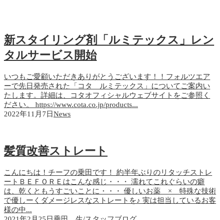
新スタイリング剤「ルミテックス」レン
タルサービス開始
いつもご愛顧いただきありがとうございます！！フォルツエア
ーで先日発売された「コタ ルミテックス」についてご案内い
たします。詳細は、コタオフィシャルウェブサイトをご参照く
ださい。 https://www.cota.co.jp/products...
2022年11月7日
News
髪質改善ストレート
こんにちは！チーフの乗田です！ 約半年ぶりのリタッチストレ
ートＢＥＦＯＲＥはこんな感じ・・・ 濡れてこれぐらいの癖
は、乾くともうすごいことに・・・ 優しいお薬 × 特殊な技術
で優しーくダメージレスなストレートを♪ 実は担当しているお客
様の中...
2021年2月25日
乗田 生
/
スタッフブログ