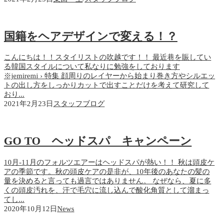
国籍をヘアデザインで変える！？
こんにちは！！スタイリストの吹越です！！ 最近巷を賑してい
る韓国スタイルについて私なりに勉強をしております
※jemiremi › 特集 顔周りのレイヤーから始まり巻き方やシルエッ
トの出し方をしっかりカットで出すことだけを考えて研究して
おり...
2021年2月23日
スタッフブログ
GO TO ヘッドスパ キャンペーン
10月-11月のフォルツエアーはヘッドスパが熱い！！ 秋は頭皮ケ
アの季節です。秋の頭皮ケアの是非が、10年後のあなたの髪の
量を決めると言っても過言ではありません。 なぜなら、夏に多
くの頭皮汚れを、汗で毛穴に流し込んで酸化角質として溜まっ
てし...
2020年10月12日
News