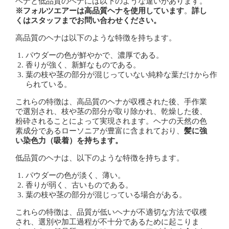
ヘナと低品質のヘナには以下のような違いがあります。
※フォルツエアーは高品質ヘナを使用しています
。
詳し
くはスタッフまでお問い合わせください。
高品質のヘナは以下のような特徴を持ちます。
パウダーの色が鮮やかで、濃厚である。
香りが強く、新鮮なものである。
葉の枝や茎の部分が混じっていない純粋な葉だけから作
られている。
これらの特徴は、高品質のヘナが収穫された後、手作業
で選別され、枝や茎の部分が取り除かれ、乾燥した後、
粉砕されることによって実現されます。ヘナの天然の色
素成分であるローソニアが豊富に含まれており、
髪に強
い染色力（吸着）を持ちます。
低品質のヘナは、以下のような特徴を持ちます。
パウダーの色が淡く、薄い。
香りが弱く、古いものである。
葉の枝や茎の部分が混じっている場合がある。
これらの特徴は、品質が低いヘナが不適切な方法で収穫
され、選別や加工過程が不十分であるために起こりま