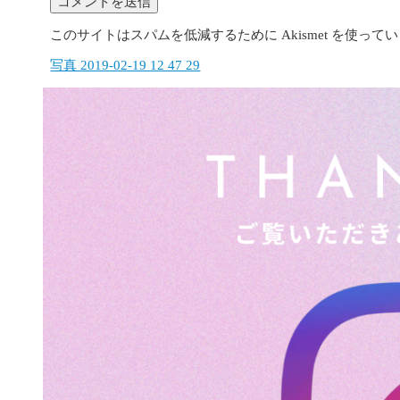
このサイトはスパムを低減するために Akismet を使って
写真 2019-02-19 12 47 29
投
稿
ナ
ビ
ゲ
ー
シ
ョ
ン