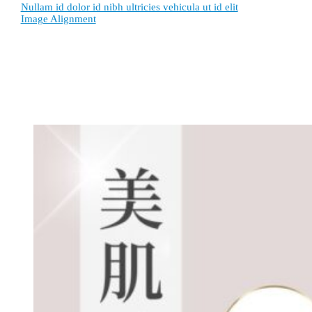
Nullam id dolor id nibh ultricies vehicula ut id elit
Image Alignment