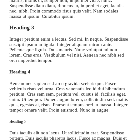
mauris, mollis ut, semper non, imperdiet vitae, nunc.
Suspendisse diam diam, rhoncus in, imperdiet eget, iaculis
nec, nibh. Proin commodo risus quis velit. Nam sodales
massa ut ipsum. Curabitur ipsum.
Heading 3
Integer pretium enim a lectus. Sed mi. In neque. Suspendisse
suscipit ipsum in ligula. Integer aliquam rutrum ante.
Pellentesque ligula. Duis mauris. Nunc volutpat mi non
lorem. Cras eros. Vestibulum vel nisi. Aenean nec nibh sed
orci imperdiet tempor.
Heading 4
Aenean nec sapien sed arcu gravida scelerisque. Fusce
vehicula risus vel urna. Cras venenatis leo id dui bibendum
pretium. Cras sem sem, pretium vel, cursus id, facilisis eget,
enim. Ut tempor. Donec augue lorem, sollicitudin sed, mattis
quis, egestas at, risus. Praesent tempus orci in massa. Integer
tempor ornare velit. Proin euismod. Nunc in augue.
Heading 5
Duis iaculis elit non lacus. Ut sollicitudin erat. Suspendisse
potenti. Duis iaculis pharetra lacus. Fusce ac magna. Duis et