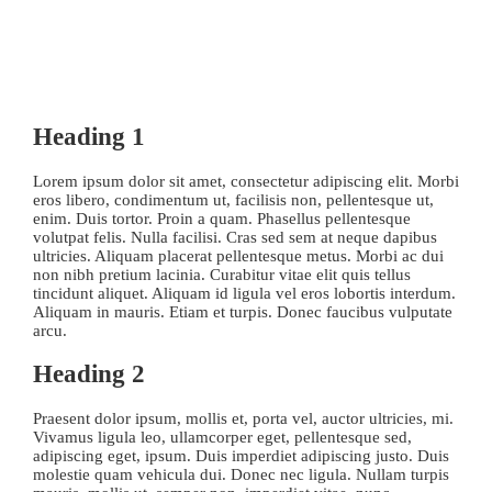
looks like
公開:2016年2月6日
Events
Heading 1
Lorem ipsum dolor sit amet, consectetur adipiscing elit. Morbi
eros libero, condimentum ut, facilisis non, pellentesque ut,
enim. Duis tortor. Proin a quam. Phasellus pellentesque
volutpat felis. Nulla facilisi. Cras sed sem at neque dapibus
ultricies. Aliquam placerat pellentesque metus. Morbi ac dui
non nibh pretium lacinia. Curabitur vitae elit quis tellus
tincidunt aliquet. Aliquam id ligula vel eros lobortis interdum.
Aliquam in mauris. Etiam et turpis. Donec faucibus vulputate
arcu.
Heading 2
Praesent dolor ipsum, mollis et, porta vel, auctor ultricies, mi.
Vivamus ligula leo, ullamcorper eget, pellentesque sed,
adipiscing eget, ipsum. Duis imperdiet adipiscing justo. Duis
molestie quam vehicula dui. Donec nec ligula. Nullam turpis