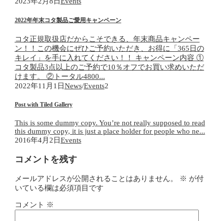
2023年2月8日
Events
2022年年末コタ製品ご愛用キャンペーン
コタ正規取扱店だからこそできる、年末商品キャンペー
ン！！この機会にぜひご予約いただき、お得に「365日の
キレイ」を手に入れてください！！ キャンペーン内容 ①
コタ製品3点以上のご予約で10％オフでお買い求めいただ
けます。 ②トータル4800...
2022年11月1日
News
/
Events
2
Post with Tiled Gallery
This is some dummy copy. You’re not really supposed to read
this dummy copy, it is just a place holder for people who ne...
2016年4月2日
Events
コメントを残す
メールアドレスが公開されることはありません。
※
が付
いている欄は必須項目です
コメント
※