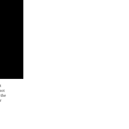
t
not
 the
r