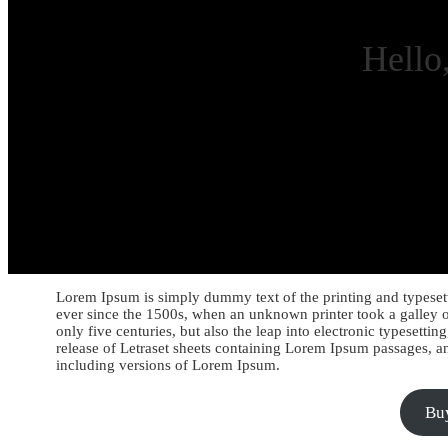
Hello
Lorem Ipsum is simply dummy text of the printing and typeset
ever since the 1500s, when an unknown printer took a galley o
only five centuries, but also the leap into electronic typesetti
release of Letraset sheets containing Lorem Ipsum passages, 
including versions of Lorem Ipsum.
Bu