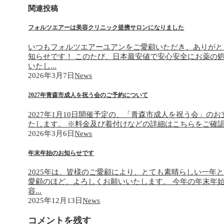
関連投稿
フォルツエアーは美容クリニック提携サロンになりました
いつもフォルツエアーユアンをご愛顧いただき、ありがと
知らせです！ このたび、日本最安値で安心安全にお薬の
いたし...
2026年3月7日
News
2027年青森市成人を祝う会のご予約について
2027年1月10日開催予定の、「青森市成人を祝う会」のお
たします。 ※料金及び着付けなどの詳細はこちらをご確認くだ
2026年3月6日
News
年末年始のお知らせです
2025年は、皆様のご愛顧により、とても素晴らしい一年
愛顧のほど、よろしくお願いいたします。 今年の年末年
容...
2025年12月13日
News
コメントを残す