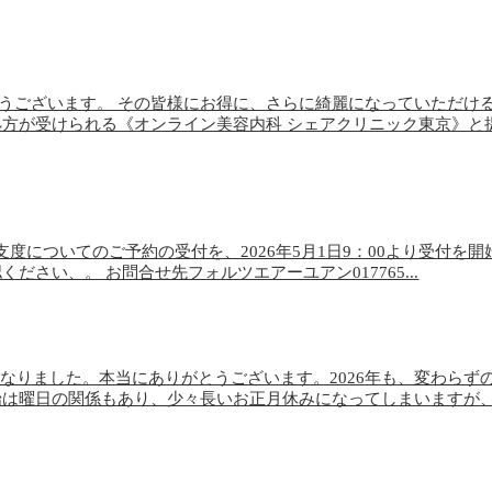
うございます。 その皆様にお得に、さらに綺麗になっていただけ
処方が受けられる《オンライン美容内科 シェアクリニック東京》と
支度についてのご予約の受付を、2026年5月1日9：00より受付を開
さい、。 お問合せ先フォルツエアーユアン017765...
となりました。本当にありがとうございます。2026年も、変わらず
始は曜日の関係もあり、少々長いお正月休みになってしまいますが