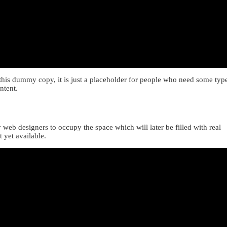
his dummy copy, it is just a placeholder for people who need some typ
ntent.
y web designers to occupy the space which will later be filled with real
t yet available.