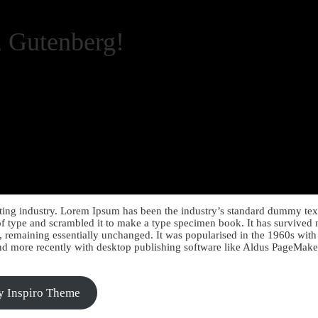
, Gutenberg!
ting industry. Lorem Ipsum has been the industry’s standard dummy tex
f type and scrambled it to make a type specimen book. It has survived 
ng, remaining essentially unchanged. It was popularised in the 1960s with
and more recently with desktop publishing software like Aldus PageMake
y Inspiro Theme