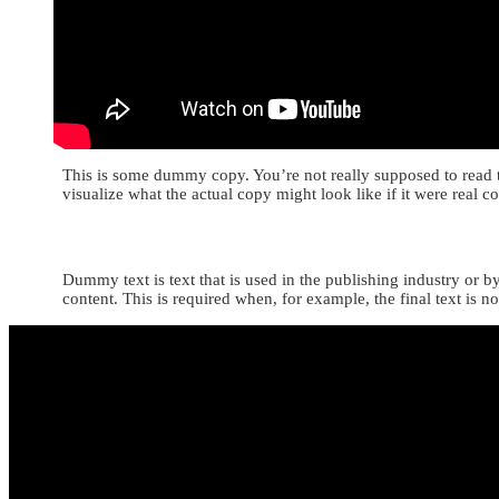
This is some dummy copy. You’re not really supposed to read t
visualize what the actual copy might look like if it were real co
Dummy text is text that is used in the publishing industry or b
content. This is required when, for example, the final text is no