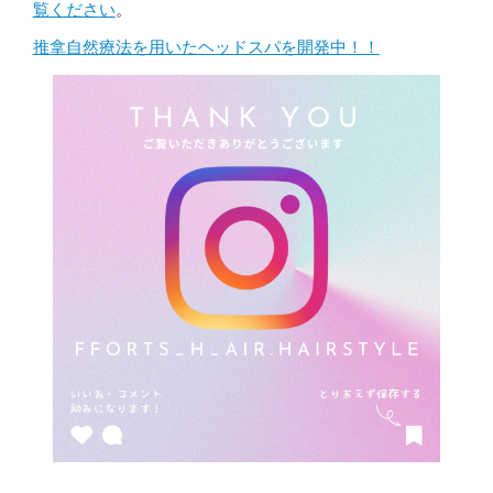
覧ください
。
推拿自然療法を用いたヘッドスパを開発中！！
投
稿
ナ
ビ
ゲ
ー
シ
ョ
ン