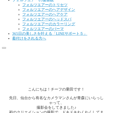
フォルツエアーの価値観
フォルツエアーのトリセツ
フォルツエアーのヘアデザイン
フォルツエアーのヘアケア
フォルツエアーのヘッドスパ
フォルツエアーのカラーリング
フォルツエアーのパーマ
365日の美しさを叶える「LINEサポート５」
着付けをされる方へ
クリエイションを楽しもう
公開:2021年6月20日
更新:2021年8月12日
乗田 生
/
スタッフブログ
こんにちは！チーフの乗田です！
先日、仙台から有名なカメラマンさんが青森にいらっし
ゃって、
撮影会をしてきました♪
初のクリエイションの撮影で、ドキドキわくわくしてま