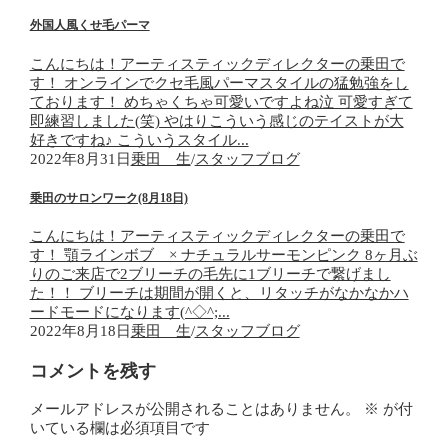
外国人風くせ毛パーマ
こんにちは！アーティスティックディレクターの乗田で
す！ オンラインでクセ毛風パーマスタイルの猛勉強をし
ております！ めちゃくちゃ可愛いですよね泣 可愛すぎて
即練習しました(笑) やはりこういう感じのテイストが大
好きですね♪ こういうスタイル...
2022年8月31日
乗田 生
/
スタッフブログ
乗田のサロンワーク(8月18日)
こんにちは！アーティスティックディレクターの乗田で
す！ 顎ラインボブ × ナチュラルサーモンピンク 8ヶ月ぶ
りのご来店で2ブリーチの毛先に1ブリーチで繋げまし
た！！ ブリーチは期間が開くと、リタッチがなかなかハ
ードモードになります(^◇^;...
2022年8月18日
乗田 生
/
スタッフブログ
コメントを残す
メールアドレスが公開されることはありません。
※
が付
いている欄は必須項目です