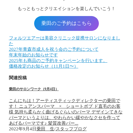
もっともっとクリエイションを楽しんでいこう！
乗田のご予約はこちら
フォルツエアーは美容クリニック提携サロンになりまし
た
2027年青森市成人を祝う会のご予約について
年末年始のお知らせです
2025年も商品のご予約キャンペーンを行います。
価格改定のお知らせ（11月1日〜）
関連投稿
乗田のサロンワーク（9月4日）
こんにちは！アーティスティックディレクターの乗田で
す！ ニュアンスパーマ × ショートボブ ド直毛のお客
様 気持ち柔らかく曲げるぐらいのパーマ デザインてきな
パーマというよりは、やわらかい緩やかなクセを作って
あげるパーマです♪ 髪質改善パー...
2022年9月4日
乗田 生
/
スタッフブログ