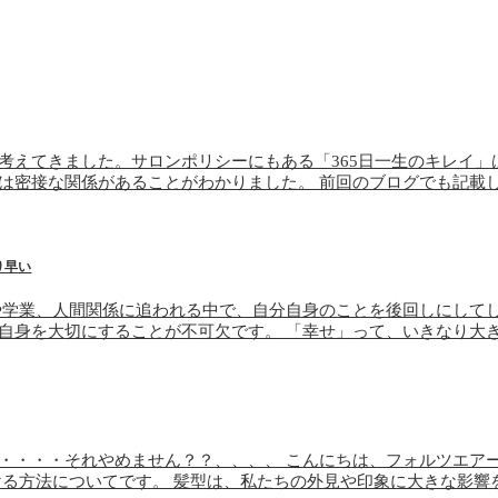
考えてきました。サロンポリシーにもある「365日一生のキレイ」
は密接な関係があることがわかりました。 前回のブログでも記載
り早い
や学業、人間関係に追われる中で、自分自身のことを後回しにして
自身を大切にすることが不可欠です。 「幸せ」って、いきなり大
・・・・それやめません？？、、、、 こんにちは、フォルツエア
ける方法についてです。 髪型は、私たちの外見や印象に大きな影響