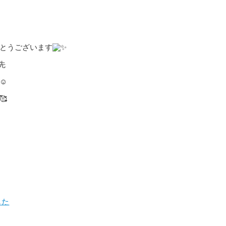
とうございます
先
した