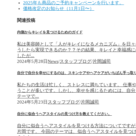
2025年も商品のご予約キャンペーンを行います。
価格改定のお知らせ（11月1日〜）
関連投稿
内側からキレイを見つけるためのガイド
私は美容師として「人がキレイになるメカニズム」を日々
うしたら実現できるのか？？その結果、キレイと幸福感に
したが...
2024年5月28日
News
/
スタッフブログ
/
片岡誠司
自分で自分を幸せにするのは、スキンケアやヘアケアがいちばん手っ取
私たちの生活は忙しく、ストレスに満ちています。 仕事
うことが多いです。しかし、幸せを感じるためには、自分
テーマで...
2024年5月23日
スタッフブログ
/
片岡誠司
自分に似合うヘアスタイルの見つけ方を教えてください。
自分に似合うヘアスタイルを見つける方法についてですが
片岡です。 今回のテーマは、似合うヘアスタイルを見つ