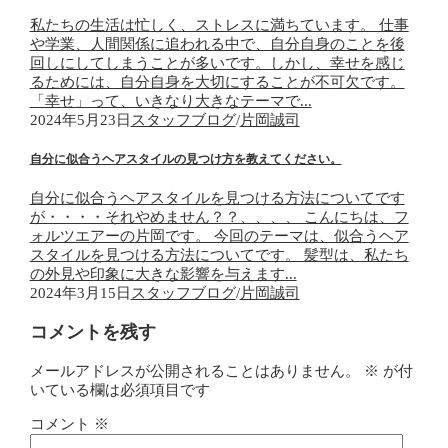
私たちの生活は忙しく、ストレスに満ちています。 仕事
や学業、人間関係に追われる中で、自分自身のことを後
回しにしてしまうことが多いです。しかし、幸せを感じ
るためには、自分自身を大切にすることが不可欠です。
「幸せ」って、いきなり大きなテーマで...
2024年5月23日
スタッフブログ
/
片岡誠司
自分に似合うヘアスタイルの見つけ方を教えてください。
自分に似合うヘアスタイルを見つける方法についてです
が・・・・それやめません？？、、、、 こんにちは、フ
ォルツエアーの片岡です。 今回のテーマは、似合うヘア
スタイルを見つける方法についてです。 髪型は、私たち
の外見や印象に大きな影響を与えます...
2024年3月15日
スタッフブログ
/
片岡誠司
コメントを残す
メールアドレスが公開されることはありません。
※
が付
いている欄は必須項目です
コメント
※