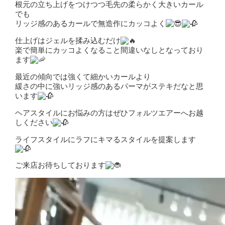
根元の立ち上げをつけつつ毛先の柔らかく大きいカール
でも
リッジ感のあるカールで無造作にカッコよく
仕上げはジェルを揉み込むだけ
楽で簡単にカッコよくなること間違いなしとなっており
ます
最近の傾向では強くて細かいカールより
緩さの中に強いリッジ感のあるパーマがステキだなと思
います
ヘアスタイルにお悩みの方はぜひフォルツエアーへお越
しください
ライフスタイルにラフにキマるスタイルを提案します
ご来店お待ちしております