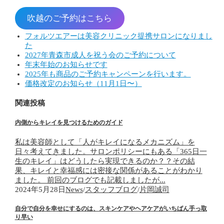
吹越のご予約はこちら
フォルツエアーは美容クリニック提携サロンになりまし
た
2027年青森市成人を祝う会のご予約について
年末年始のお知らせです
2025年も商品のご予約キャンペーンを行います。
価格改定のお知らせ（11月1日〜）
関連投稿
内側からキレイを見つけるためのガイド
私は美容師として「人がキレイになるメカニズム」を
日々考えてきました。サロンポリシーにもある「365日一
生のキレイ」はどうしたら実現できるのか？？その結
果、キレイと幸福感には密接な関係があることがわかり
ました。 前回のブログでも記載しましたが...
2024年5月28日
News
/
スタッフブログ
/
片岡誠司
自分で自分を幸せにするのは、スキンケアやヘアケアがいちばん手っ取
り早い